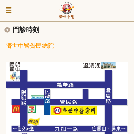
門診時刻
濟世中醫覺民總院