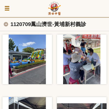
1120709鳳山濟世-黃埔新村義診