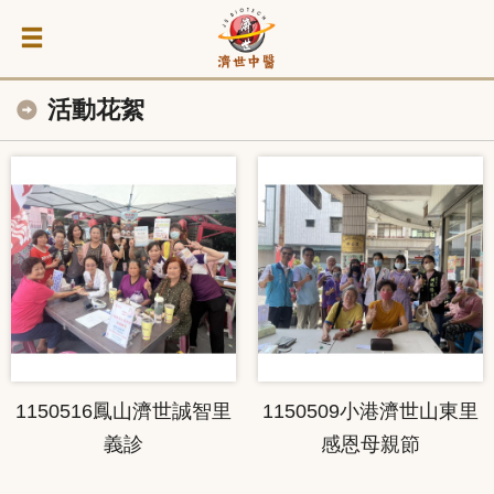
活動花絮
1150516鳳山濟世誠智里
1150509小港濟世山東里
義診
感恩母親節