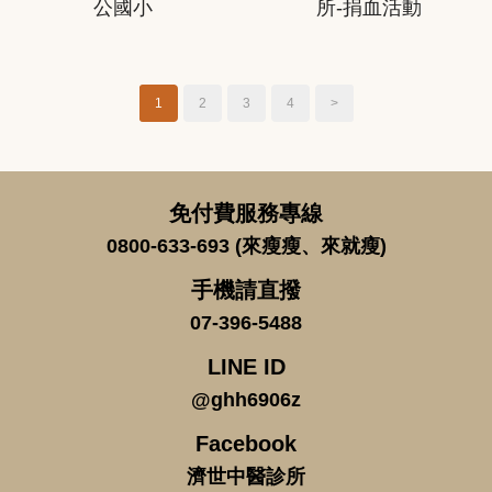
公國小
所-捐血活動
1
2
3
4
>
免付費服務專線
0800-633-693 (來瘦瘦、來就瘦)
手機請直撥
07-396-5488
LINE ID
@ghh6906z
Facebook
濟世中醫診所