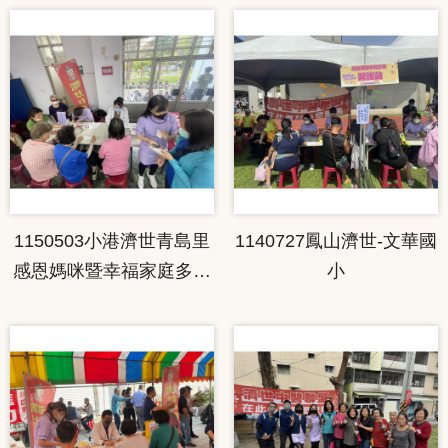
1150503小港濟世青島里
1140727鳳山濟世-文華國
感恩媽咪暨幸福家庭多元
小
文化交流日